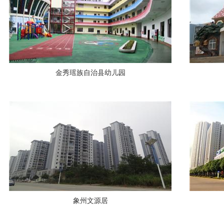
金秀瑶族自治县幼儿园
象州文源居