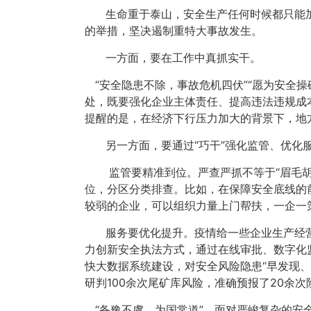
生命重于泰山，安全生产任何时候都只能加
的举措，坚决遏制重特大事故发生。
一方面，要在工作中真抓实干。
“安全隐患不除，事故危机四伏”“愿为安全
处，既要强化企业主体责任、提高违法违规成
提醒的是，在经济下行压力加大的背景下，地
另一方面，要通过“巧干”强化监管、优化
监管要精准到位。严查严抓不等于“眉毛胡子
位，分区分类排查。比如，在保障安全底线的
较弱的企业，可以组织力量上门帮扶，一企一
服务要优化提升。疫情给一些企业生产经营
力创新安全执法方式，通过在线审批、数字化
快大数据系统建设，对安全风险隐患“早发现、
研判100余次尾矿库风险，准确预报了20余
“备豫不虞，为国常道”。
面对严峻复杂的安