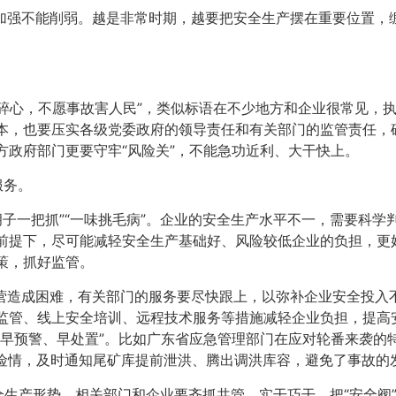
强不能削弱。越是非常时期，越要把安全生产摆在重要位置，绷
操碎心，不愿事故害人民”，类似标语在不少地方和企业很常见，
本，也要压实各级党委政府的领导责任和有关部门的监管责任，
方政府部门更要守牢“风险关”，不能急功近利、大干快上。
服务。
一把抓”“一味挑毛病”。企业的安全生产水平不一，需要科学
前提下，尽可能减轻安全生产基础好、风险较低企业的负担，更
策，抓好监管。
造成困难，有关部门的服务要尽快跟上，以弥补企业安全投入不
监管、线上安全培训、远程技术服务等措施减轻企业负担，提高
早预警、早处置”。比如广东省应急管理部门在应对轮番来袭的特
次险情，及时通知尾矿库提前泄洪、腾出调洪库容，避免了事故的
全生产形势，相关部门和企业要齐抓共管、实干巧干，把“安全阀