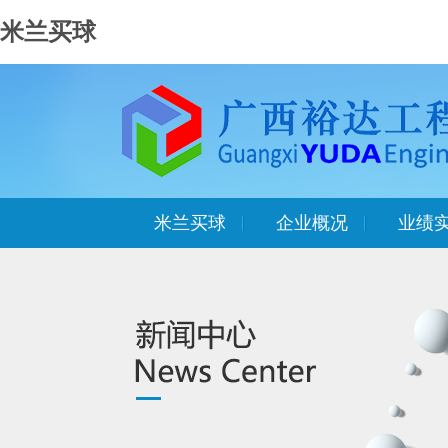
米兰买球
米兰买球
企业概况
业绩