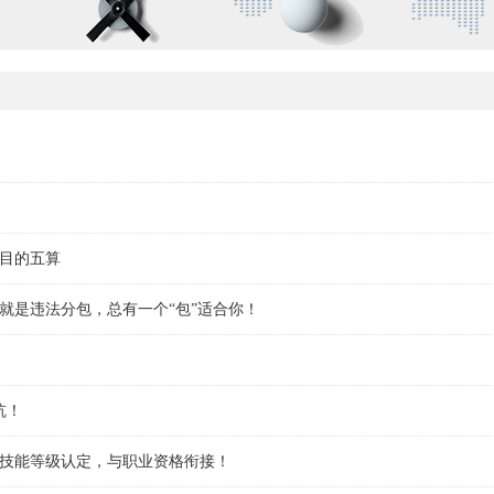
目的五算
就是违法分包，总有一个“包”适合你！
坑！
技能等级认定，与职业资格衔接！