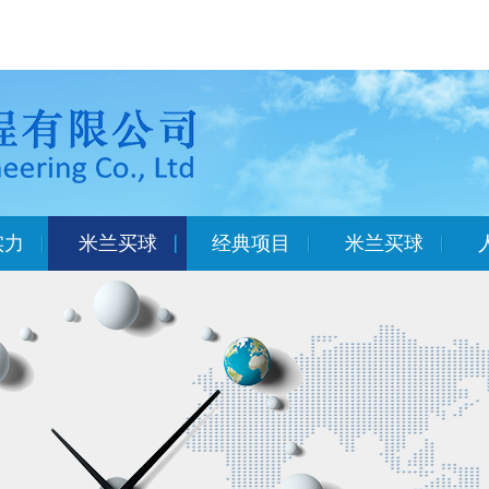
实力
米兰买球
经典项目
米兰买球