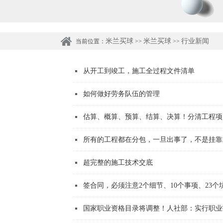
米兰买球
米兰买球
行业新闻
当前位置：
>>
>>
从开工到竣工，施工全过程文件清单
如何做好劳务队伍的管理
估算、概算、预算、结算、决算！分清工程项
所有的工程都在分包，一旦出事了，不是挂靠
超完整的施工技术交底
签合同，必须注意2个细节、10个事项、23个
国家职业资格目录将调整！人社部：实行职业