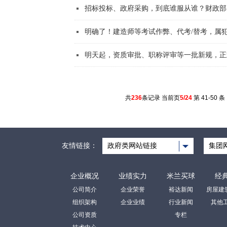
招标投标、政府采购，到底谁服从谁？财政部
明确了！建造师等考试作弊、代考/替考，属
明天起，资质审批、职称评审等一批新规，正
共
236
条记录 当前页
5/24
第 41-50 条
友情链接：
政府类网站链接
集团
企业概况
业绩实力
米兰买球
经
公司简介
企业荣誉
裕达新闻
组织架构
企业业绩
行业新闻
其他
公司资质
专栏