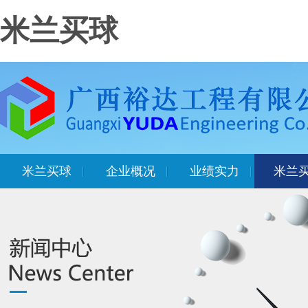
米兰买球
米兰买球
企业概况
业绩实力
米兰