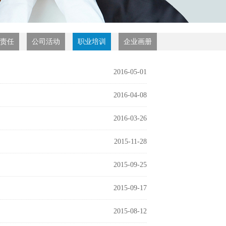
责任
公司活动
职业培训
企业画册
2016-05-01
2016-04-08
2016-03-26
2015-11-28
2015-09-25
2015-09-17
2015-08-12