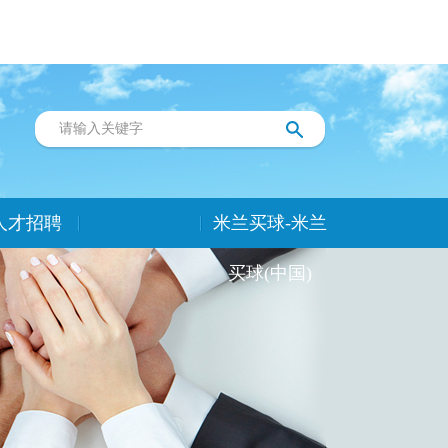
人才招聘
米兰买球-米兰
买球(中国)