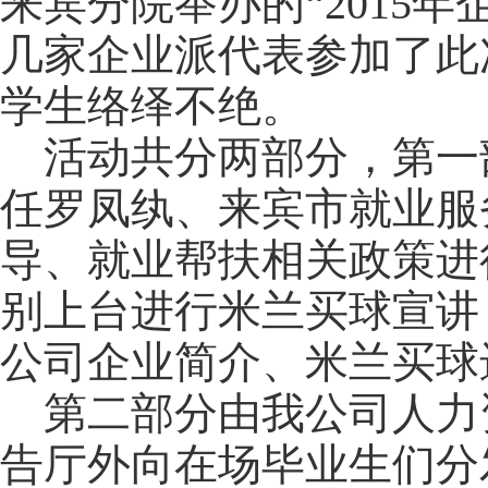
来宾分院举办的“
2015
年
几家企业派代表参加了此
学生络绎不绝。
活动共分两部分，第一
任罗凤纨、来宾市就业服
导、就业帮扶相关政策进
别上台进行米兰买球宣讲
公司企业简介、米兰买球
第二部分由我公司人力
告厅外向在场毕业生们分