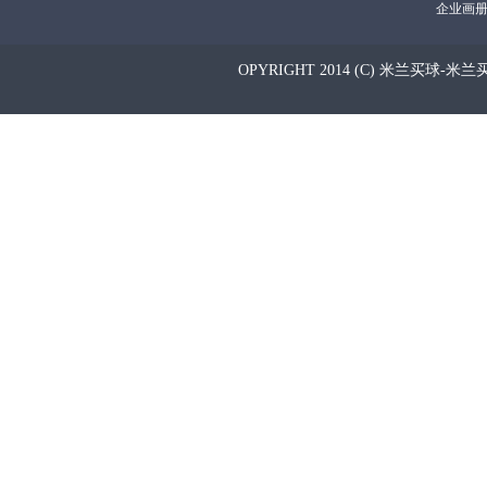
企业画
OPYRIGHT 2014 (C) 米兰买球-米兰